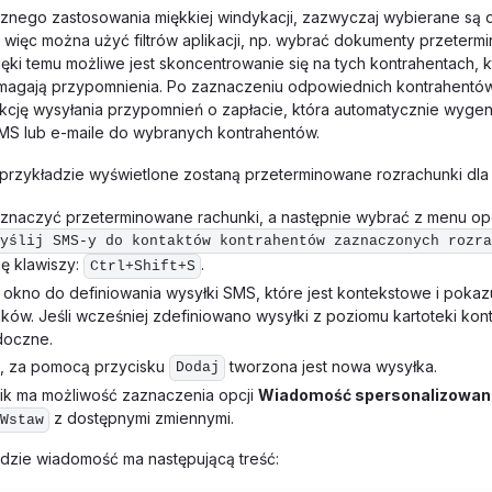
znego zastosowania miękkiej windykacji, zazwyczaj wybierane są
, więc można użyć filtrów aplikacji, np. wybrać dokumenty przeterm
zięki temu możliwe jest skoncentrowanie się na tych kontrahentach, 
ymagają przypomnienia. Po zaznaczeniu odpowiednich kontrahentó
kcję wysyłania przypomnień o zapłacie, która automatycznie wygen
MS lub e-maile do wybranych kontrahentów.
rzykładzie wyświetlone zostaną przeterminowane rozrachunki dla
znaczyć przeterminowane rachunki, a następnie wybrać z menu op
yślij SMS-y do kontaktów kontrahentów zaznaczonych rozra
ę klawiszy:
.
Ctrl+Shift+S
ę okno do definiowania wysyłki SMS, które jest kontekstowe i pokazu
ków. Jeśli wcześniej zdefiniowano wysyłki z poziomu kartoteki kon
doczne.
, za pomocą przycisku
tworzona jest nowa wysyłka.
Dodaj
ik ma możliwość zaznaczenia opcji
Wiadomość spersonalizowan
z dostępnymi zmiennymi.
Wstaw
dzie wiadomość ma następującą treść: