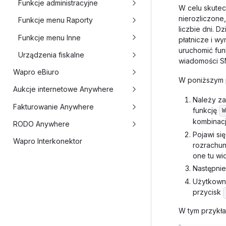
Funkcje administracyjne
W celu skutec
nierozliczone
Funkcje menu Raporty
liczbie dni. D
Funkcje menu Inne
płatnicze i w
uruchomić fun
Urządzenia fiskalne
wiadomości S
Wapro eBiuro
W poniższym p
Aukcje internetowe Anywhere
Należy za
Fakturowanie Anywhere
funkcję
W
kombinacj
RODO Anywhere
Pojawi si
Wapro Interkonektor
rozrachun
one tu wi
Następnie
Użytkown
przycisk
W tym przykła