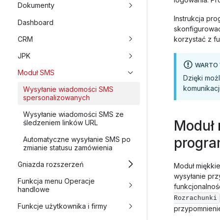
Dokumenty
Instrukcja pro
Dashboard
skonfigurować
CRM
korzystać z f
JPK
WARTO 
Moduł SMS
Dzięki moż
komunikacji
Wysyłanie wiadomości SMS
spersonalizowanych
Wysyłanie wiadomości SMS ze
Moduł 
śledzeniem linków URL
progr
Automatyczne wysyłanie SMS po
zmianie statusu zamówienia
Gniazda rozszerzeń
Moduł miękki
wysyłanie prz
Funkcja menu Operacje
funkcjonalno
handlowe
Rozrachunki
Funkcje użytkownika i firmy
przypomnieni