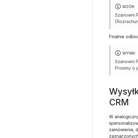
WZÓR:
Szanowni P
{Rozrachun
Finalnie odbi
WYNIK:
Szanowni P
Prosimy o j
Wysyłk
CRM
W analogiczny
spersonalizow
zamówienia, d
zaznaczonych 