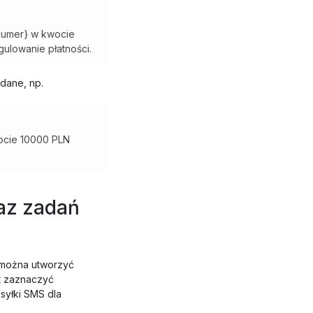
Numer} w kwocie
ulowanie płatności.
dane, np.
ocie 10000 PLN
az zadań
 można utworzyć
t zaznaczyć
syłki SMS dla