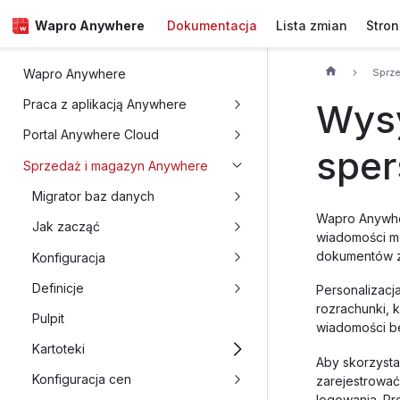
Wapro Anywhere
Dokumentacja
Lista zmian
Stro
Sprz
Wapro Anywhere
Wysy
Praca z aplikacją Anywhere
Portal Anywhere Cloud
sper
Sprzedaż i magazyn Anywhere
Migrator baz danych
Wapro Anywhe
Jak zacząć
wiadomości m
dokumentów zo
Konfiguracja
Definicje
Personalizacj
rozrachunki, 
Pulpit
wiadomości be
Kartoteki
Aby skorzysta
Konfiguracja cen
zarejestrować
logowania. Pr