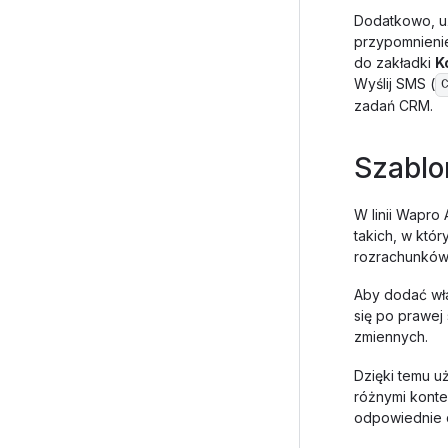
Dodatkowo, u
przypomnieni
do zakładki
K
Wyślij SMS (
zadań CRM.
Szabl
W linii Wapro
takich, w któ
rozrachunków
Aby dodać wła
się po prawej
zmiennych.
Dzięki temu u
różnymi konte
odpowiednie d