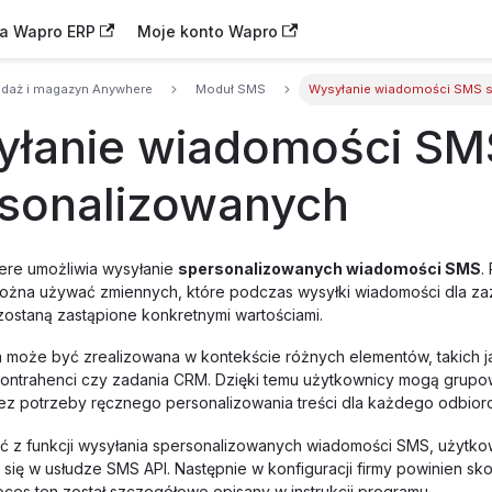
na Wapro ERP
Moje konto Wapro
edaż i magazyn Anywhere
Moduł SMS
Wysyłanie wiadomości SMS 
łanie wiadomości SM
sonalizowanych
re umożliwia wysyłanie
spersonalizowanych wiadomości SMS
.
ożna używać zmiennych, które podczas wysyłki wiadomości dla z
staną zastąpione konkretnymi wartościami.
a może być zrealizowana w kontekście różnych elementów, takich j
kontrahenci czy zadania CRM. Dzięki temu użytkownicy mogą grup
z potrzeby ręcznego personalizowania treści dla każdego odbiorc
ć z funkcji wysyłania spersonalizowanych wiadomości SMS, użytkow
 się w usłudze SMS API. Następnie w konfiguracji firmy powinien s
oces ten został szczegółowo opisany w instrukcji programu.