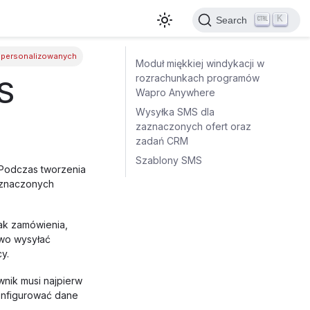
K
Search
spersonalizowanych
Moduł miękkiej windykacji w
rozrachunkach programów
S
Wapro Anywhere
Wysyłka SMS dla
zaznaczonych ofert oraz
zadań CRM
Szablony SMS
 Podczas tworzenia
aznaczonych
ak zamówienia,
owo wysyłać
y.
nik musi najpierw
konfigurować dane