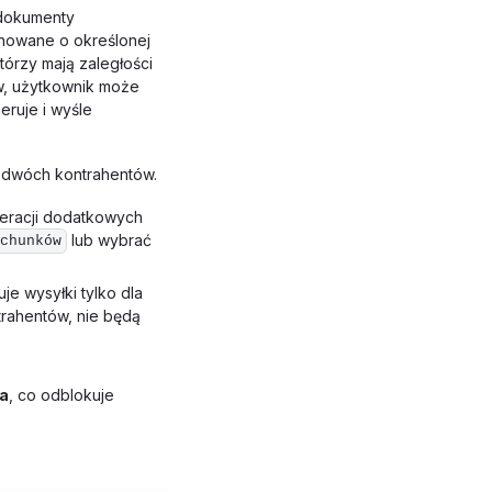
 dokumenty
inowane o określonej
którzy mają zaległości
w, użytkownik może
eruje i wyśle
 dwóch kontrahentów.
eracji dodatkowych
lub wybrać
chunków
je wysyłki tylko dla
trahentów, nie będą
a
, co odblokuje