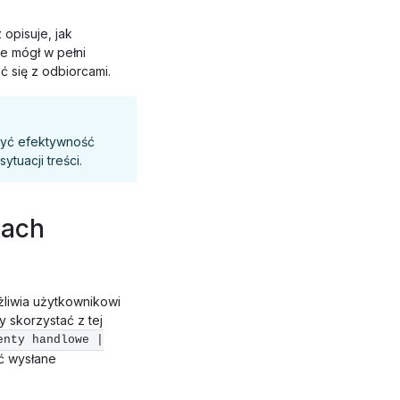
 opisuje, jak
e mógł w pełni
 się z odbiorcami.
zyć efektywność
ytuacji treści.
kach
liwia użytkownikowi
 skorzystać z tej
enty handlowe |
ć wysłane