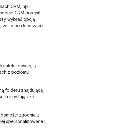
iach CRM, np.
 module CRM przejść
szy wybrać opcję
są zmienne dotyczące
ontekstowych, tj.
kach z poziomu
ę folderu znajdującą
ść korzystając ze
adomości zgodnie z
iej spersonalizowane i