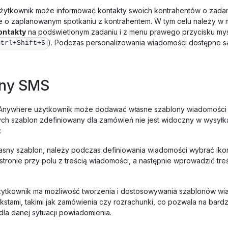
żytkownik może informować kontakty swoich kontrahentów o zadan
e o zaplanowanym spotkaniu z kontrahentem. W tym celu należy w
ontakty
na podświetlonym zadaniu i z menu prawego przycisku my
). Podczas personalizowania wiadomości dostępne 
Ctrl+Shift+S
ony SMS
 Anywhere użytkownik może dodawać własne szablony wiadomości k
rych szablon zdefiniowany dla zamówień nie jest widoczny w wysył
.
sny szablon, należy podczas definiowania wiadomości wybrać ikon
 stronie przy polu z treścią wiadomości, a następnie wprowadzić tre
żytkownik ma możliwość tworzenia i dostosowywania szablonów wi
kstami, takimi jak zamówienia czy rozrachunki, co pozwala na bardz
la danej sytuacji powiadomienia.