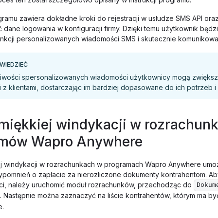
gramu zawiera dokładne kroki do rejestracji w usłudze SMS API oraz
 dane logowania w konfiguracji firmy. Dzięki temu użytkownik będzi
unkcji personalizowanych wiadomości SMS i skutecznie komunikować
WIEDZIEĆ
liwości spersonalizowanych wiadomości użytkownicy mogą zwięks
 z klientami, dostarczając im bardziej dopasowane do ich potrzeb i s
miękkiej windykacji w rozrachun
amów Wapro Anywhere
ej windykacji w rozrachunkach w programach Wapro Anywhere umoż
ypomnień o zapłacie za nierozliczone dokumenty kontrahentom. Aby
ści, należy uruchomić moduł rozrachunków, przechodząc do
Dokum
. Następnie można zaznaczyć na liście kontrahentów, którym ma by
e.