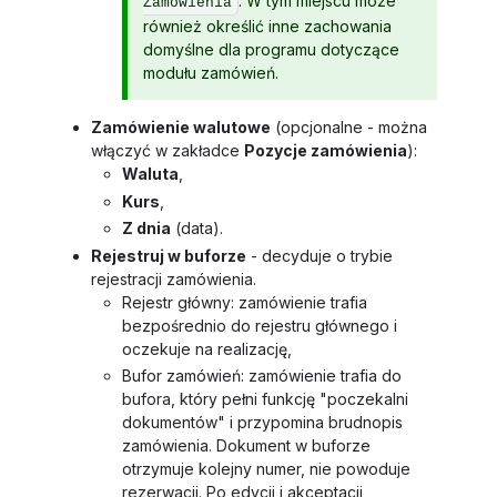
. W tym miejscu może
Zamówienia
również określić inne zachowania
domyślne dla programu dotyczące
modułu zamówień.
Zamówienie walutowe
(opcjonalne - można
włączyć w zakładce
Pozycje zamówienia
):
Waluta
,
Kurs
,
Z dnia
(data).
Rejestruj w buforze
- decyduje o trybie
rejestracji zamówienia.
Rejestr główny: zamówienie trafia
bezpośrednio do rejestru głównego i
oczekuje na realizację,
Bufor zamówień: zamówienie trafia do
bufora, który pełni funkcję "poczekalni
dokumentów" i przypomina brudnopis
zamówienia. Dokument w buforze
otrzymuje kolejny numer, nie powoduje
rezerwacji. Po edycji i akceptacji